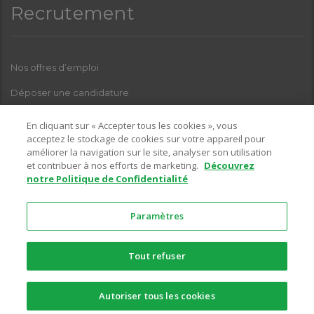
Recrutement
Nos offres d’emploi
Déposer une candidature
Index Femmes-Hommes
En cliquant sur « Accepter tous les cookies », vous
acceptez le stockage de cookies sur votre appareil pour
améliorer la navigation sur le site, analyser son utilisation
et contribuer à nos efforts de marketing.
Découvrez
Pour toutes questions relatives à l’une de nos enseignes, sur la
notre Politique de Confidentialité
partie recrutement, vous pouvez nous contacter sur l’adresse email
suivante :
Paramètres
recrutement@ciffreobona.fr
Tout refuser
© 2026 Copyright -
Ciffréo Bona
-
LinkedIn
-
Facebook
-
Mentions
Autoriser tous les cookies
Légales
-
RGPD