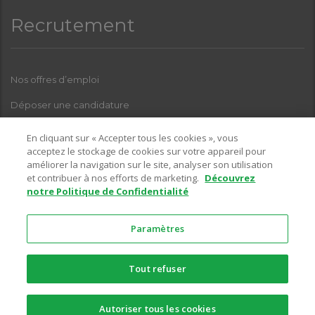
Recrutement
Nos offres d’emploi
Déposer une candidature
Index Femmes-Hommes
En cliquant sur « Accepter tous les cookies », vous
acceptez le stockage de cookies sur votre appareil pour
améliorer la navigation sur le site, analyser son utilisation
et contribuer à nos efforts de marketing.
Découvrez
Pour toutes questions relatives à l’une de nos enseignes, sur la
notre Politique de Confidentialité
partie recrutement, vous pouvez nous contacter sur l’adresse email
suivante :
Paramètres
recrutement@ciffreobona.fr
Tout refuser
© 2026 Copyright -
Ciffréo Bona
-
LinkedIn
-
Facebook
-
Mentions
Autoriser tous les cookies
Légales
-
RGPD