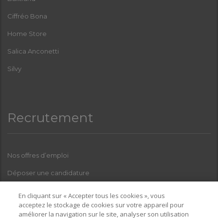
Ciffréo Bona
Home Store
Salica Anconetti
Silvy
Recrutement
Nos offres d’emploi
Déposer une candidature
Index Femmes-Hommes
En cliquant sur « Accepter tous les cookies », vous
acceptez le stockage de cookies sur votre appareil pour
améliorer la navigation sur le site, analyser son utilisation