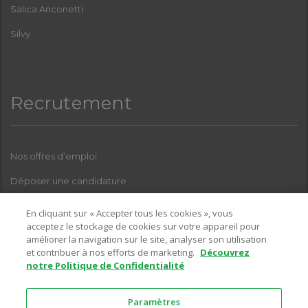
Salica Anconetti
Silvy
Recrutement
Nos offres d’emploi
Déposer une candidature
Index Femmes-Hommes
En cliquant sur « Accepter tous les cookies », vous
acceptez le stockage de cookies sur votre appareil pour
améliorer la navigation sur le site, analyser son utilisation
et contribuer à nos efforts de marketing.
Découvrez
Pour toutes questions relatives à l’une de nos enseignes, sur la
notre Politique de Confidentialité
partie recrutement, vous pouvez nous contacter sur l’adresse email
suivante :
Paramètres