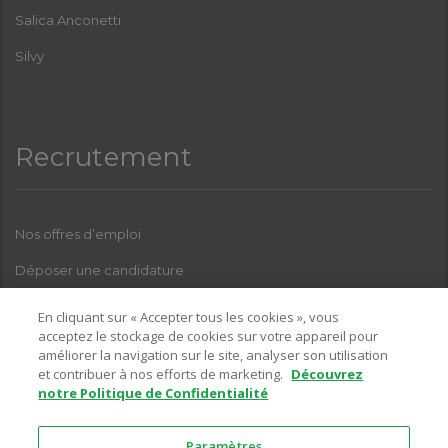
Salica Anconetti
Silvy
Recrutement
Nos offres d’emploi
Déposer une candidature
Index Femmes-Hommes
En cliquant sur « Accepter tous les cookies », vous
acceptez le stockage de cookies sur votre appareil pour
améliorer la navigation sur le site, analyser son utilisation
et contribuer à nos efforts de marketing.
Découvrez
Pour toutes questions relatives à l’une de nos enseignes, sur la
notre Politique de Confidentialité
partie recrutement, vous pouvez nous contacter sur l’adresse email
suivante :
Paramètres