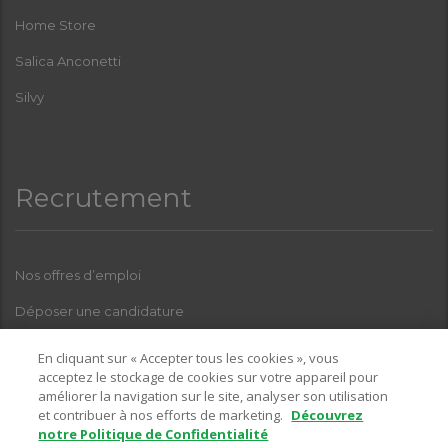
Home Store
Salica Anconetti
Silvy
Recrutement
Nos offres d’emploi
Déposer une candidature
Index Femmes-Hommes
En cliquant sur « Accepter tous les cookies », vous
acceptez le stockage de cookies sur votre appareil pour
améliorer la navigation sur le site, analyser son utilisation
et contribuer à nos efforts de marketing.
Découvrez
Pour toutes questions relatives à l’une de nos enseignes, sur la
notre Politique de Confidentialité