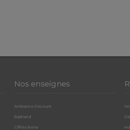
Nos enseignes
R
Ambiance Discount
No
Balitrand
Dé
Ciffréo Bona
In