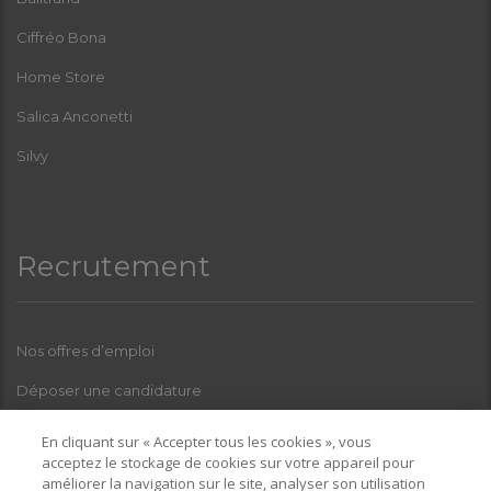
Ciffréo Bona
Home Store
Salica Anconetti
Silvy
Recrutement
Nos offres d’emploi
Déposer une candidature
Index Femmes-Hommes
En cliquant sur « Accepter tous les cookies », vous
acceptez le stockage de cookies sur votre appareil pour
améliorer la navigation sur le site, analyser son utilisation