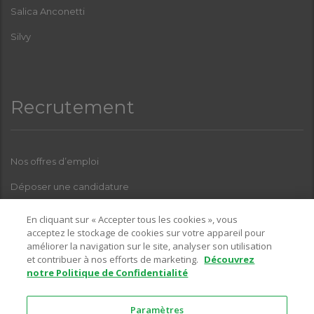
Salica Anconetti
Silvy
Recrutement
Nos offres d’emploi
Déposer une candidature
Index Femmes-Hommes
En cliquant sur « Accepter tous les cookies », vous
acceptez le stockage de cookies sur votre appareil pour
améliorer la navigation sur le site, analyser son utilisation
et contribuer à nos efforts de marketing.
Découvrez
Pour toutes questions relatives à l’une de nos enseignes, sur la
notre Politique de Confidentialité
partie recrutement, vous pouvez nous contacter sur l’adresse email
suivante :
Paramètres