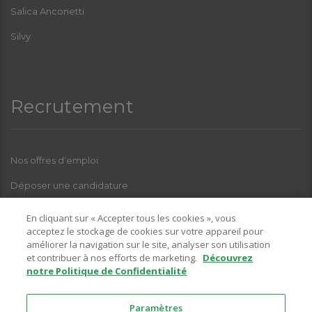
Salica Anconetti
Silvy
Recrutement
Nos offres d’emploi
Déposer une candidature
Index Femmes-Hommes
En cliquant sur « Accepter tous les cookies », vous
acceptez le stockage de cookies sur votre appareil pour
améliorer la navigation sur le site, analyser son utilisation
et contribuer à nos efforts de marketing.
Découvrez
Pour toutes questions relatives à l’une de nos enseignes, sur la
notre Politique de Confidentialité
partie recrutement, vous pouvez nous contacter sur l’adresse email
suivante :
Paramètres