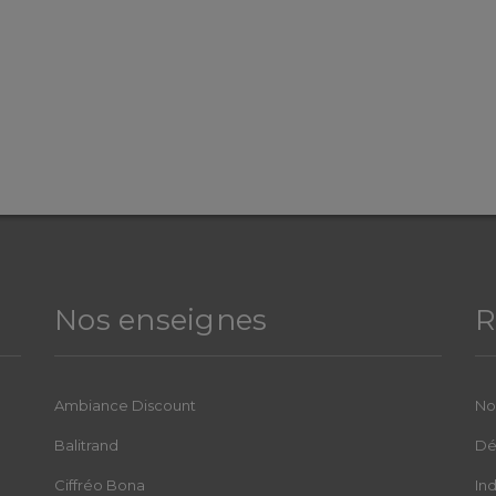
Nos enseignes
R
Ambiance Discount
No
Balitrand
Dé
Ciffréo Bona
In