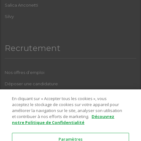
Salica Anconetti
Silvy
Recrutement
Nos offres d’emploi
Déposer une candidature
Index Femmes-Hommes
En cliquant sur « Accepter tous les cookies », vous
acceptez le stockage de cookies sur votre appareil pour
améliorer la navigation sur le site, analyser son utilisation
et contribuer à nos efforts de marketing.
Découvrez
Pour toutes questions relatives à l’une de nos enseignes, sur la
notre Politique de Confidentialité
partie recrutement, vous pouvez nous contacter sur l’adresse email
suivante :
Paramètres