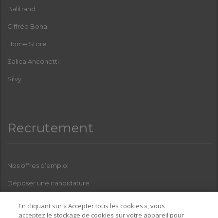
Balitrand
Ciffréo Bona
Home Store
Salica Anconetti
Silvy
Recrutement
Nos offres d’emploi
Déposer une candidature
Index Femmes-Hommes
En cliquant sur « Accepter tous les cookies », vous
acceptez le stockage de cookies sur votre appareil pour