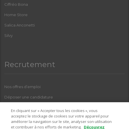
Ciffréo Bona
Home Store
Salica Anconetti
Silvy
Recrutement
Nos offres d’emploi
Déposer une candidature
Index Femmes-Hommes
En cliquant sur « Accepter tous les cookies », vous
acceptez le stockage de cookies sur votre appareil pour
améliorer la navigation sur le site, analyser son utilisation
et contribuer à nos efforts de marketing.
Découvrez