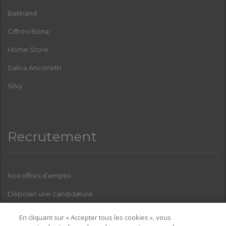
Balitrand
Ciffréo Bona
Home Store
Salica Anconetti
Silvy
Recrutement
Nos offres d’emploi
Déposer une candidature
Index Femmes-Hommes
En cliquant sur « Accepter tous les cookies », vous