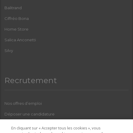
Balitrand
Ciffréo Bona
Home Store
Salica Anconetti
Silvy
Recrutement
Nos offres d’emploi
Déposer une candidature
Index Femmes-Hommes
En cliquant sur « Accepter tous les cookies », vous