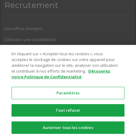
Recrutement
Nos offres d’emploi
Déposer une candidature
Index Femmes-Hommes
En cliquant sur « Accepter tous les cookies », vous
acceptez le stockage de cookies sur votre appareil pour
améliorer la navigation sur le site, analyser son utilisation
et contribuer à nos efforts de marketing.
Découvrez
Pour toutes questions relatives à l’une de nos enseignes, sur la
notre Politique de Confidentialité
partie recrutement, vous pouvez nous contacter sur l’adresse email
suivante :
Paramètres
recrutement@ciffreobona.fr
Tout refuser
© 2026 Copyright -
Ciffréo Bona
-
LinkedIn
-
Facebook
-
Mentions
Autoriser tous les cookies
Légales
-
RGPD