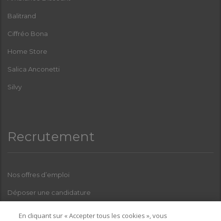
Balitrand
Ciffréo Bona
Home Store
Salica Anconetti
Silvy
Recrutement
Nos offres d’emploi
Déposer une candidature
Index Femmes-Hommes
En cliquant sur « Accepter tous les cookies », vous