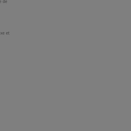
e de
ixe et