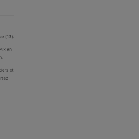
 (13).
Aix en
n.
tiers et
ortez