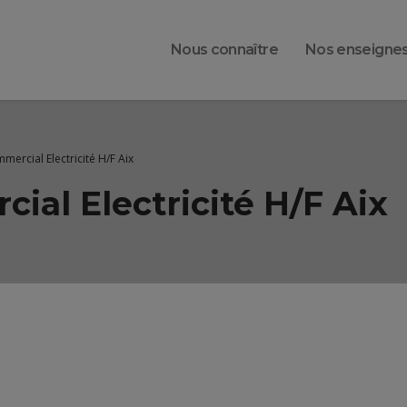
Nous connaître
Nos enseigne
ercial Electricité H/F Aix
al Electricité H/F Aix