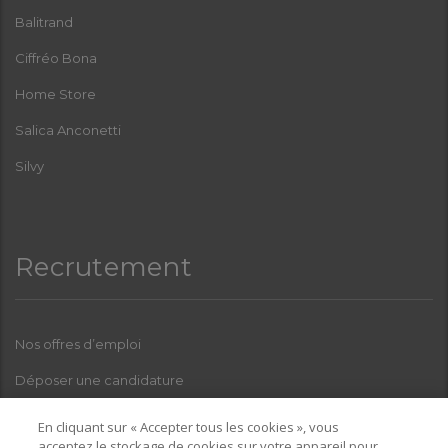
Balitrand
Ciffréo Bona
Home Store
Salica Anconetti
Silvy
Recrutement
Nos offres d’emploi
Déposer une candidature
Index Femmes-Hommes
En cliquant sur « Accepter tous les cookies », vous
acceptez le stockage de cookies sur votre appareil pour