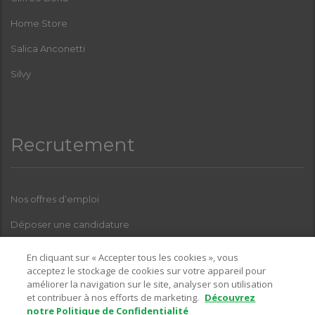
Home Store
Salica Anconetti
Silvy
Recrutement
Nos offres d’emploi
Déposer une candidature
Index Femmes-Hommes
En cliquant sur « Accepter tous les cookies », vous
acceptez le stockage de cookies sur votre appareil pour
améliorer la navigation sur le site, analyser son utilisation
et contribuer à nos efforts de marketing.
Découvrez
Pour toutes questions relatives à l’une de nos enseignes, sur la
notre Politique de Confidentialité